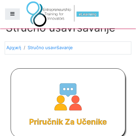
Μετάβαση στο κεντρικό περιεχόμενο
Πλευρικός πίνακας
Stručno usavršavanje
Αρχική
Stručno usavršavanje
Priručnik Za Učenike