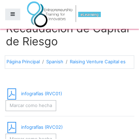
Salta al contenido principal
Panel lateral
Recaudación de Capital
de Riesgo
Página Principal
Spanish
Raising Venture Capital es
Diagrama de temas
General
infografías (RVC01)
Marcar como hecha
infografías (RVC02)
Marcar como hecha